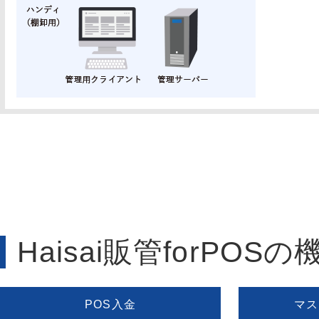
Haisai販管forPOS
POS入金
マス