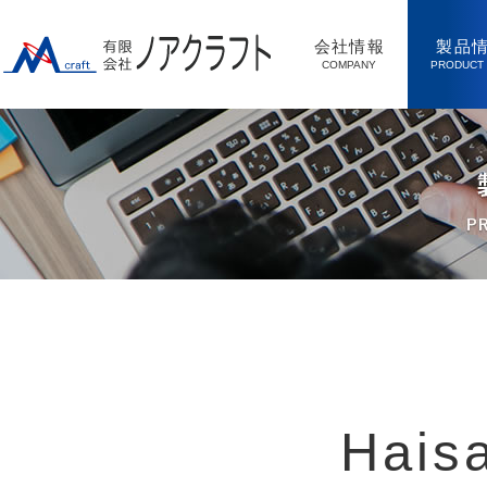
会社情報
製品
COMPANY
PRODUCT 
会社概要
Haisai販
ACCESS MAP
Haisai販管
事業内容
WinAc
沿革
通販サイ
Hais