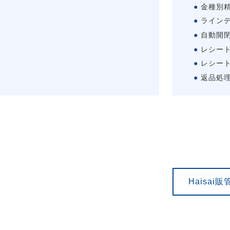
金種別
ライン
自動開
レシー
レシー
返品処
Haisai販