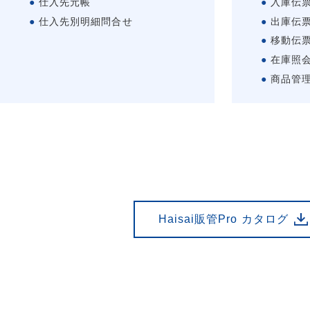
仕入先元帳
入庫伝
仕入先別明細問合せ
出庫伝
移動伝
在庫照
商品管
Haisai販管Pro カタログ