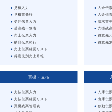
見積入力
入金伝
見積書発行
入金伝
受注伝票入力
請求書
受注残一覧表
売掛残
売上伝票入力
得意先
納品伝票発行
得意先
売上伝票確認リスト
得意先別売上月報
買掛・支払
支払伝票入力
入庫伝
支払伝票確認リスト
出庫伝
買掛残高管理表
移動伝